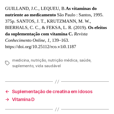
GUILLAND, J.C., LEQUEU, B.
As vitaminas do
nutriente ao medicamento
São Paulo : Santos, 1995.
375p. SANTOS, J. T., KRUTZMANN, M. W.,
BIERHALS, C. C., & FEKSA, L. R. (2019).
Os efeitos
da suplementação com vitamina C.
Revista
Conhecimento Online
,
1
, 139–163.
https://doi.org/10.25112/rco.v1i0.1187
medicina
,
nutrição
,
nutrição médica
,
saúde
,
Tags
suplemento
,
vida saudável
←
Suplementação de creatina em idosos
→
Vitamina D