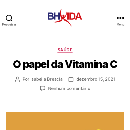
Pesquisar
Menu
BH
Vida
Categorias
SAÚDE
O papel da Vitamina C
Por
Isabella Brescia
dezembro 15, 2021
Autor
Data
do
de
em
Nenhum comentário
post
publicação
O
papel
da
Vitamina
C